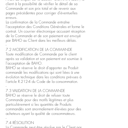
client à la possibilité de vérifier le détail de sa
Commande et son prix total et de revenir aux
pages précédentes pour corriger d'éventuelles
erreurs.
La confirmation de la Commande entraîne
l'acceptation des Conditions Générales et forme le
contrat. Un courrier électronique accusant réception
de la Commande et de son paiement est envoyé
par BAHO au Client dans les meilleurs délais.
-
7.2 MODIFICATION DE LA COMMANDE
Toute modification de Commande par le client
après sa validation et son paiement est soumise à
l'acceptation de BAHO.
BAHO se réserve le droit d'apporter au Produit
commandé les modifications qui sont liées à une
évolution technique dans les conditions prévues à
l'article R.212-4 du Code de la consommation.
-
7.3 VALIDATION DE LA COMMANDE
BAHO se réserve le droit de refuser toute
Commande pour des motifs légitimes et plus
particulièrement si les quantités de Produits
commandés sont anormalement élevées pour des
acheteurs ayant la qualité de consommateurs.
-
7.4 RÉSOLUTION
La Commande peut être résolue par le Client par