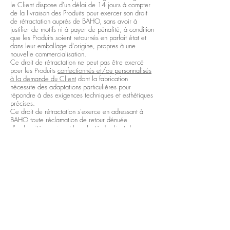
le Client dispose d'un délai de 14 jours à compter
de la livraison des Produits pour exercer son droit
de rétractation auprès de BAHO, sans avoir à
justifier de motifs ni à payer de pénalité, à condition
que les Produits soient retournés en parfait état et
dans leur emballage d'origine, propres à une
nouvelle commercialisation.
Ce droit de rétractation ne peut pas être exercé
pour les Produits
confectionnés et/ou personnalisés
à la demande du Client
dont la fabrication
nécessite des adaptations particulières pour
répondre à des exigences techniques et esthétiques
précises.
Ce droit de rétractation s'exerce en adressant à
BAHO toute réclamation de retour dénuée
d'ambiguïté exprimant la volonté du client de se
rétracter.
Le client doit alors restituer les Produits à BAHO en
les renvoyant à ses frais et au plus tard dans les 10
jours suivant la déclaration de retour.
Les produits retournés incomplets, abîmés ou
endommagés, ne seront pas remboursés.
Le remboursement du Client est effectué à réception
des Produits et interviendra au plus tard dans un
délai de trente 30 jours à compter de la date à
laquelle le droit de rétractation aura valablement
été notifié par le client à BAHO.
-