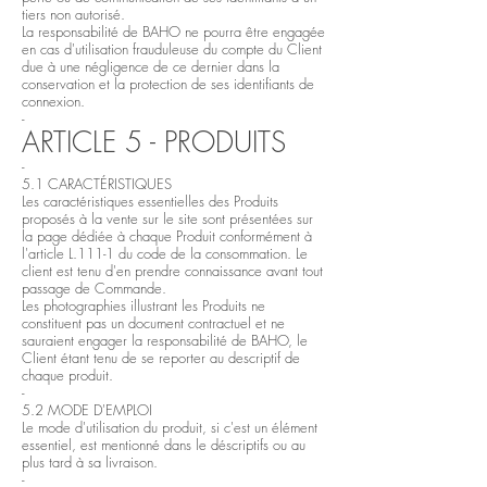
tiers non autorisé.
La responsabilité de BAHO ne pourra être engagée
en cas d'utilisation frauduleuse du compte du Client
due à une négligence de ce dernier dans la
conservation et la protection de ses identifiants de
connexion.
-
ARTICLE 5 - PRODUITS
-
5.1 CARACTÉRISTIQUES
Les caractéristiques essentielles des Produits
proposés à la vente sur le site sont présentées sur
la page dédiée à chaque Produit conformément à
l'article L.111-1 du code de la consommation. Le
client est tenu d'en prendre connaissance avant tout
passage de Commande.
Les photographies illustrant les Produits ne
constituent pas un document contractuel et ne
sauraient engager la responsabilité de BAHO, le
Client étant tenu de se reporter au descriptif de
chaque produit.
-
5.2 MODE D'EMPLOI
Le mode d'utilisation du produit, si c'est un élément
essentiel, est mentionné dans le déscriptifs ou au
plus tard à sa livraison.
-