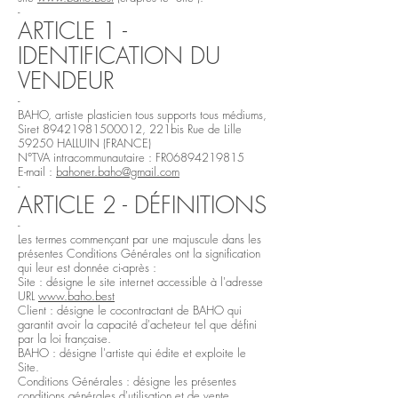
-
ARTICLE 1 -
IDENTIFICATION DU
VENDEUR
-
BAHO, artiste plasticien tous supports tous médiums,
Siret
89421981500012
, 221bis Rue de Lille
59250 HALLUIN (FRANCE)
N°TVA intracommunautaire : FR06894219815
E-mail :
bahoner.baho@gmail.com
-
ARTICLE 2 - DÉFINITIONS
-
Les termes commençant par une majuscule dans les
présentes Conditions Générales ont la signification
qui leur est donnée ci-après :
Site : désigne le site internet accessible à l'adresse
URL
www.baho.best
Client : désigne le cocontractant de BAHO qui
garantit avoir la capacité d'acheteur tel que défini
par la loi française.
BAHO : désigne l'artiste qui édite et exploite le
Site.
Conditions Générales : désigne les présentes
conditions générales d'utilisation et de vente,