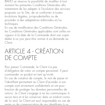
BAHO se réserve la possibilité de modifier à tout
moment les présentes Conditions Générales afin
notamment de les adapter à l'évolution des services
proposés sur le Site, de se conformer à toutes
évolutions légales, jurisprudentielles ou de
procéder à des adaptations éditoriales et/ou
techniques.
En cas de modification des Conditions Générales,
les Conditions Générales applicables sont celles en
vigueur à la date de la Commande dont une copie
datée à ce jour peut être remise à sa demande au
Client.
-
ARTICLE 4 - CRÉATION
DE COMPTE
-
Pour passer Commande, le Client n'a pas
d'obligation de créer un compte personnel. Il peut
commander un produit en tant qu'invité.
En cas de création de compte, le mot de passe et
l'identifiant permettant au Client d'accéder à son
compte sont strictement confidentiels et ont pour
fonction de protéger les données personnelles de
celui-ci. Le Client s'engage à ne les communiquer à
aucun tiers et à les conserver dans un endroit connu
de lui seul. Le Client est seul responsable en cas de
perte ou de communication de ses identifiants à un