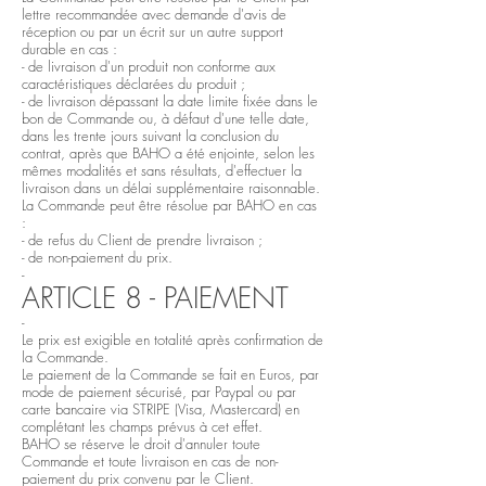
lettre recommandée avec demande d'avis de
réception ou par un écrit sur un autre support
durable en cas :
- de livraison d'un produit non conforme aux
caractéristiques déclarées du produit ;
- de livraison dépassant la date limite fixée dans le
bon de Commande ou, à défaut d'une telle date,
dans les trente jours suivant la conclusion du
contrat, après que BAHO a été enjointe, selon les
mêmes modalités et sans résultats, d'effectuer la
livraison dans un délai supplémentaire raisonnable.
La Commande peut être résolue par BAHO en cas
:
- de refus du Client de prendre livraison ;
- de non-paiement du prix.
-
ARTICLE 8 - PAIEMENT
-
Le prix est exigible en totalité après confirmation de
la Commande.
Le paiement de la Commande se fait en Euros, par
mode de paiement sécurisé, par Paypal ou par
carte bancaire via STRIPE (Visa, Mastercard) en
complétant les champs prévus à cet effet.
BAHO se réserve le droit d'annuler toute
Commande et toute livraison en cas de non-
paiement du prix convenu par le Client.