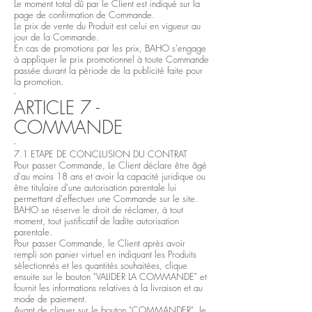
Le moment total dû par le Client est indiqué sur la
page de confirmation de Commande.
Le prix de vente du Produit est celui en vigueur au
jour de la Commande.
En cas de promotions par les prix, BAHO s'engage
à appliquer le prix promotionnel à toute Commande
passée durant la période de la publicité faite pour
la promotion.
-
ARTICLE 7 -
COMMANDE
-
7.1 ETAPE DE CONCLUSION DU CONTRAT
Pour passer Commande, Le Client déclare être âgé
d'au moins 18 ans et avoir la capacité juridique ou
être titulaire d'une autorisation parentale lui
permettant d'effectuer une Commande sur le site.
BAHO se réserve le droit de réclamer, à tout
moment, tout justificatif de ladite autorisation
parentale.
Pour passer Commande, le Client après avoir
rempli son panier virtuel en indiquant les Produits
sélectionnés et les quantités souhaitées, clique
ensuite sur le bouton "VALIDER LA COMMANDE" et
fournit les informations relatives à la livraison et au
mode de paiement.
Avant de cliquer sur le bouton "COMMANDER", le