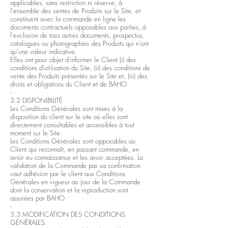
applicables, sans restriction ni réserve, à
l'ensemble des ventes de Produits sur le Site, et
constituent avec la commande en ligne les
documents contractuels opposables aux parties, à
l'exclusion de tous autres documents, prospectus,
catalogues ou photographies des Produits qui n'ont
qu'une valeur indicative.
Elles ont pour objet d'informer le Client (i) des
conditions d'utilisation du Site, (ii) des conditions de
vente des Produits présentés sur le Site et, (iii) des
droits et obligations du Client et de BAHO.
-
3.2 DISPONIBILITÉ
Les Conditions Générales sont mises à la
disposition du client sur le site où elles sont
directement consultables et accessibles à tout
moment sur le Site.
Les Conditions Générales sont opposables au
Client qui reconnaît, en passant commande, en
avoir eu connaissance et les avoir acceptées. La
validation de la Commande par sa confirmation
vaut adhésion par le client aux Conditions
Générales en vigueur au jour de la Commande
dont la conservation et la reproduction sont
assurées par BAHO.
-
3.3 MODIFICATION DES CONDITIONS
GÉNÉRALES