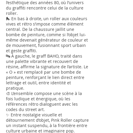
l’esthétique des années 80, où l’univers
du graffiti rencontre celui de la culture
roller.
🛼 En bas à droite, un roller aux couleurs
vives et rétro s’impose comme élément
central. De la chaussure jaillit une
bombe de peinture, comme si l’objet lui-
même devenait générateur de couleur et
de mouvement, fusionnant sport urbain
et geste graffiti.
🔤 À gauche, le graff BAHO, traité dans
une palette vibrante et recouvert de
résine, affirme la signature de l’artiste. Le
« O » est remplacé par une bombe de
peinture, renforçant le lien direct entre
lettrage et outil, entre identité et
pratique.
🎨 L’ensemble compose une scène à la
fois ludique et énergique, où les
références rétro dialoguent avec les
codes du street art.
✨ Entre nostalgie visuelle et
détournement d’objet, Pink Roller capture
un instant suspendu, à la frontière entre
culture urbaine et imaginaire pop.