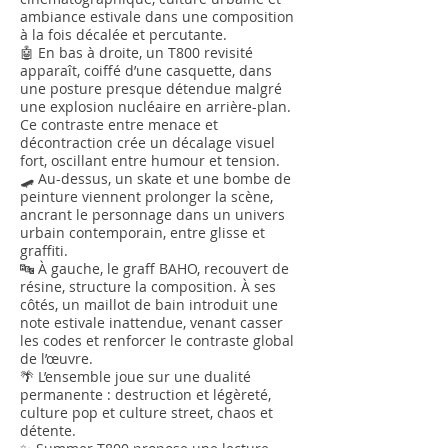
ambiance estivale dans une composition
à la fois décalée et percutante.
🤖 En bas à droite, un T800 revisité
apparaît, coiffé d’une casquette, dans
une posture presque détendue malgré
une explosion nucléaire en arrière-plan.
Ce contraste entre menace et
décontraction crée un décalage visuel
fort, oscillant entre humour et tension.
🛹 Au-dessus, un skate et une bombe de
peinture viennent prolonger la scène,
ancrant le personnage dans un univers
urbain contemporain, entre glisse et
graffiti.
🔤 À gauche, le graff BAHO, recouvert de
résine, structure la composition. À ses
côtés, un maillot de bain introduit une
note estivale inattendue, venant casser
les codes et renforcer le contraste global
de l’œuvre.
🌴 L’ensemble joue sur une dualité
permanente : destruction et légèreté,
culture pop et culture street, chaos et
détente.