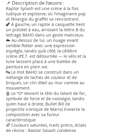
📌 Description de l’œuvre :
Raptor Splash est une scène à la fois
ludique et explosive, où l’imaginaire pop
et l’énergie du graffiti se rencontrent.
🦖 À gauche, un raptor à casquette tient
un pistolet à eau, arrosant la lettre B du
lettrage BAHO dans un geste malicieux.
☁️ Au-dessus de lui, un nuage vivant
semble flotter avec une expression
espiègle, tandis qu’à côté, la célèbre
scène d’E.T. est détournée — le vélo et la
lune laissent place à une bombe de
peinture en plein vol.
🔤 Le mot BAHO se construit dans un
mélange de taches de couleur et de
briques, un clin d’œil au mur comme au
mouvement.
🤖 Le “O” devient la tête du Géant de fer,
symbole de force et de nostalgie, tandis
qu’en haut à droite, Bullet Bill (le
projectile iconique de Mario) traverse la
composition avec sa fureur
caractéristique.
🌈 Couleurs saturées, traits précis, éclats
de résine : Raptor Splash condense