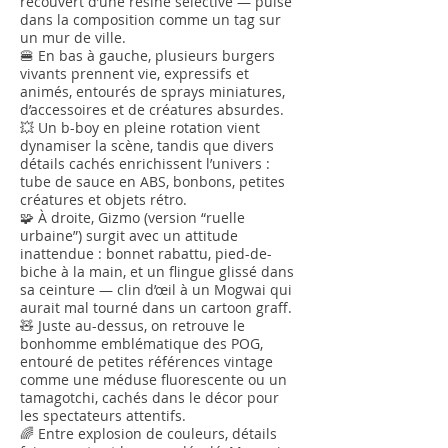
recouvert d’une résine sélective — pulse
dans la composition comme un tag sur
un mur de ville.
🍔 En bas à gauche, plusieurs burgers
vivants prennent vie, expressifs et
animés, entourés de sprays miniatures,
d’accessoires et de créatures absurdes.
💥 Un b-boy en pleine rotation vient
dynamiser la scène, tandis que divers
détails cachés enrichissent l’univers :
tube de sauce en ABS, bonbons, petites
créatures et objets rétro.
🧩 À droite, Gizmo (version “ruelle
urbaine”) surgit avec un attitude
inattendue : bonnet rabattu, pied-de-
biche à la main, et un flingue glissé dans
sa ceinture — clin d’œil à un Mogwai qui
aurait mal tourné dans un cartoon graff.
🧸 Juste au-dessus, on retrouve le
bonhomme emblématique des POG,
entouré de petites références vintage
comme une méduse fluorescente ou un
tamagotchi, cachés dans le décor pour
les spectateurs attentifs.
🌈 Entre explosion de couleurs, détails