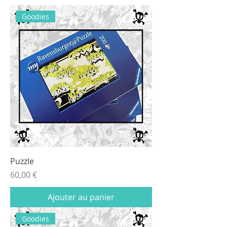
Goodies
Puzzle
Prix
60,00 €
Ajouter au panier
Goodies