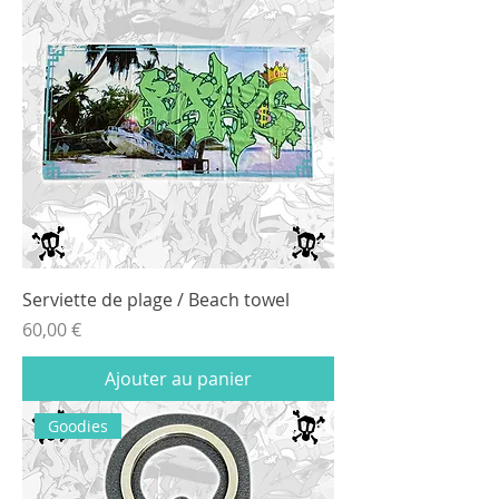
Serviette de plage / Beach towel
Prix
60,00 €
Ajouter au panier
Goodies